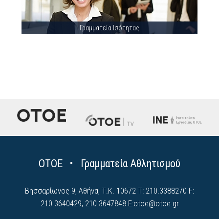
Γραμματεία Ισότητας
ΟΤΟΕ • Γραμματεία Αθλητισμού
Βησσαρίωνος 9, Αθήνα, Τ.Κ. 10672 Τ: 210.3388270 F:
210.3640429, 210.3647848 E:
otoe@otoe.gr